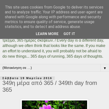
This site uses cookies from Google to deliver its services
Days Of Running 365
and to analyze traffic. Your IP address and user-agent are
shared with Google along with performance and security
metrics to ensure quality of service, generate usage
Κάθε μέρα είναι μια διαφορετική ημέρα όσο ίδια και αν
statistics, and to detect and address abuse.
φαίνεται. Αρκεί να το καταλάβουμε, αρκεί να δοκιμάσουμε,
LEARN MORE
GOT IT
αρκεί να μην φοβηθούμε να κάνουμε πράγματα... 365 ημέρες
τρέξιμο, 365 ημέρες σκέψεων. / Every day is α different day,
although we often think that looks like the same. If you make
an effort to understand it, you will probably not be afraid to
do new things... 365 days of running, 365 days of thoughts.
▼
Σάββατο 19 Μαρτίου 2016
349η μέρα από 365 / 349th day from
365