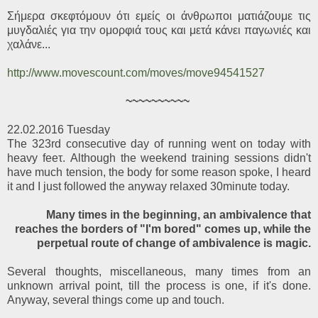
Σήμερα σκεφτόμουν ότι εμείς οι άνθρωποι ματιάζουμε τις
μυγδαλιές για την ομορφιά τους και μετά κάνει παγωνιές και
χαλάνε...
http://www.movescount.com/moves/move94541527
~~~~~~~~~~
22.02.2016 Tuesday
The 323rd consecutive day of running went on today with
heavy feeτ. Although the weekend training sessions didn't
have much tension, the body for some reason spoke, I heard
it and I just followed the anyway relaxed 30minute today.
Many times in the beginning, an ambivalence that
reaches the borders of "I'm bored" comes up, while the
perpetual route of change of ambivalence is magic.
Several thoughts, miscellaneous, many times from an
unknown arrival point, till the process is one, if it's done.
Anyway, several things come up and touch.