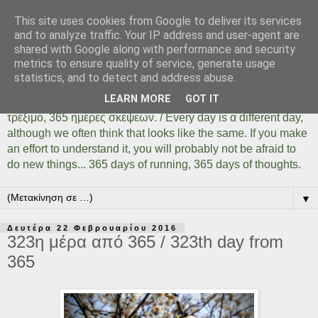
This site uses cookies from Google to deliver its services
Days Of Running 365
and to analyze traffic. Your IP address and user-agent are
shared with Google along with performance and security
metrics to ensure quality of service, generate usage
Κάθε μέρα είναι μια διαφορετική ημέρα όσο ίδια και αν
statistics, and to detect and address abuse.
φαίνεται. Αρκεί να το καταλάβουμε, αρκεί να δοκιμάσουμε,
LEARN MORE
GOT IT
αρκεί να μην φοβηθούμε να κάνουμε πράγματα... 365 ημέρες
τρέξιμο, 365 ημέρες σκέψεων. / Every day is α different day,
although we often think that looks like the same. If you make
an effort to understand it, you will probably not be afraid to
do new things... 365 days of running, 365 days of thoughts.
▼
Δευτέρα 22 Φεβρουαρίου 2016
323η μέρα από 365 / 323th day from
365