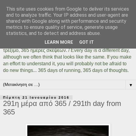
This site uses cookies from Google to deliver its services
Days Of Running 365
and to analyze traffic. Your IP address and user-agent are
shared with Google along with performance and security
metrics to ensure quality of service, generate usage
Κάθε μέρα είναι μια διαφορετική ημέρα όσο ίδια και αν
statistics, and to detect and address abuse.
φαίνεται. Αρκεί να το καταλάβουμε, αρκεί να δοκιμάσουμε,
LEARN MORE
GOT IT
αρκεί να μην φοβηθούμε να κάνουμε πράγματα... 365 ημέρες
τρέξιμο, 365 ημέρες σκέψεων. / Every day is α different day,
although we often think that looks like the same. If you make
an effort to understand it, you will probably not be afraid to
do new things... 365 days of running, 365 days of thoughts.
▼
Πέμπτη 21 Ιανουαρίου 2016
291η μέρα από 365 / 291th day from
365