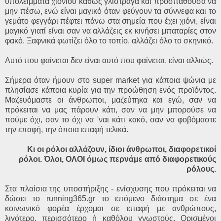
υπολείμματα χιονιού καθώς γλίστραγα και προσπαθούσα να
μην πέσω, ενώ είναι μαγικό όταν φεύγουν τα σύννεφα και το
γεμάτο φεγγάρι πέφτει πάνω στα σημεία που έχει χιόνι, είναι
μαγικό γιατί είναι σαν να αλλάζεις εκ κινήσει μπαταρίες στον
φακό. Ξαφνικά φωτίζει όλο το τοπίο, αλλάζει όλο το σκηνικό.
Αυτό που φαίνεται δεν είναι αυτό που φαίνεται, είναι αλλιώς.
Σήμερα όταν ήμουν στο super market για κάποια ψώνια με
πλησίασε κάποια κυρία για την προώθηση ενός προϊόντος.
Μαζευόμαστε οι άνθρωποι, μαζεύτηκα και εγώ, σαν να
πρόκειται να μας πάρουν κάτι, σαν να μην μπορούσε να
πούμε όχι, σαν το όχι να 'ναι κάτι κακό, σαν να φοβόμαστε
την επαφή, την όποια επαφή τελικά.
Κι οι ρόλοι αλλάζουν, ίδιοι άνθρωποι, διαφορετικοί
ρόλοι. Όλοι, ΟΛΟΙ όμως περνάμε από διαφορετικούς
ρόλους.
Στα πλαίσια της υποστήριξης - ενίσχυσης που πρόκειται να
δώσει το running365.gr το επόμενο διάστημα σε ένα
κοινωνικό φορέα έρχομαι σε επαφή με ανθρώπους,
λιγότερο, περισσότερο ή καθόλου γνωστούς. Ορισμένοι