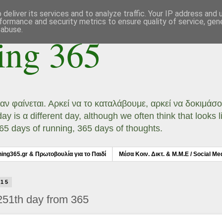
deliver its services and to analyze traffic. Your IP address and
formance and security metrics to ensure quality of service, ge
 abuse.
ing 365
ι αν φαίνεται. Αρκεί να το καταλάβουμε, αρκεί να δοκιμά
 is α different day, although we often think that looks li
 365 days of running, 365 days of thoughts.
ning365.gr & Πρωτοβουλία για το Παιδί
Μέσα Κοιν. Δικτ. & Μ.Μ.Ε / Social Me
015
251th day from 365