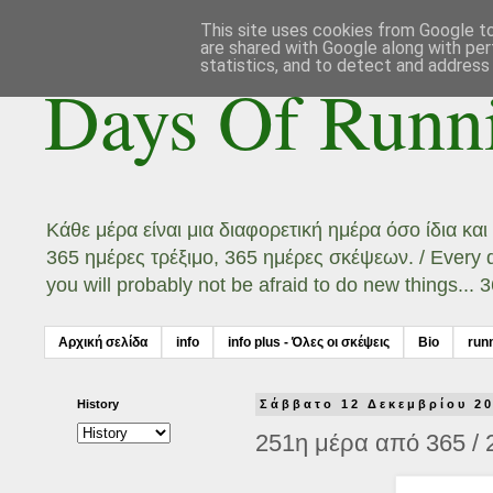
This site uses cookies from Google to 
are shared with Google along with per
statistics, and to detect and address
Days Of Runn
Κάθε μέρα είναι μια διαφορετική ημέρα όσο ίδια κα
365 ημέρες τρέξιμο, 365 ημέρες σκέψεων. / Every day
you will probably not be afraid to do new things...
Αρχική σελίδα
info
info plus - Όλες οι σκέψεις
Bio
run
History
Σάββατο 12 Δεκεμβρίου 2
251η μέρα από 365 / 