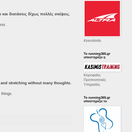
ο και διατάσεις δίχως πολλές σκέψεις.
ατα.
‪#‎zerolimits‬
Το running365.gr
υποστηρίζει η
Κορυφαίες
Προπονητικές
 and stretching without many thoughts.
Υπηρεσίες
 things.
Το running365.gr
υποστηρίζει το