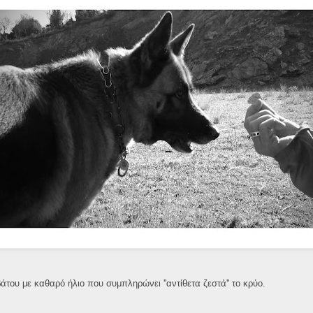
του με καθαρό ήλιο που συμπληρώνει ''αντίθετα ζεστά'' το κρύο.