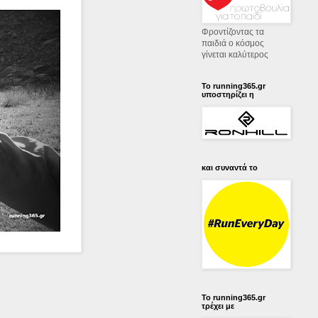
Φροντίζοντας τα
παιδιά ο κόσμος
γίνεται καλύτερος
Το running365.gr
υποστηρίζει η
και συναντά το
Το running365.gr
τρέχει με