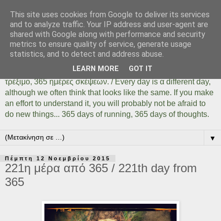
This site uses cookies from Google to deliver its services
Days Of Running 365
and to analyze traffic. Your IP address and user-agent are
shared with Google along with performance and security
metrics to ensure quality of service, generate usage
Κάθε μέρα είναι μια διαφορετική ημέρα όσο ίδια και αν
statistics, and to detect and address abuse.
φαίνεται. Αρκεί να το καταλάβουμε, αρκεί να δοκιμάσουμε,
LEARN MORE
GOT IT
αρκεί να μην φοβηθούμε να κάνουμε πράγματα... 365 ημέρες
τρέξιμο, 365 ημέρες σκέψεων. / Every day is α different day,
although we often think that looks like the same. If you make
an effort to understand it, you will probably not be afraid to
do new things... 365 days of running, 365 days of thoughts.
▼
Πέμπτη 12 Νοεμβρίου 2015
221η μέρα από 365 / 221th day from
365