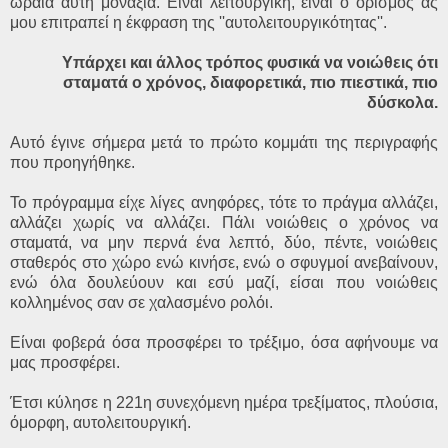
ωραία αυτή μοναξιά. Είναι λειτουργική, είναι ο ορισμός ας
μου επιτραπεί η έκφραση της ''αυτολειτουργικότητας''.
Υπάρχει και άλλος τρόπος φυσικά να νοιώθεις ότι
σταματά ο χρόνος, διαφορετικά, πιο πιεστικά, πιο
δύσκολα.
Αυτό έγινε σήμερα μετά το πρώτο κομμάτι της περιγραφής
που προηγήθηκε.
Το πρόγραμμα είχε λίγες ανηφόρες, τότε το πράγμα αλλάζει,
αλλάζει χωρίς να αλλάζει. Πάλι νοιώθεις ο χρόνος να
σταματά, να μην περνά ένα λεπτό, δύο, πέντε, νοιώθεις
σταθερός στο χώρο ενώ κινήσε, ενώ ο σφυγμοί ανεβαίνουν,
ενώ όλα δουλεύουν και εσύ μαζί, είσαι που νοιώθεις
κολλημένος σαν σε χαλασμένο ρολόι.
Είναι φοβερά όσα προσφέρει το τρέξιμο, όσα αφήνουμε να
μας προσφέρει.
Έτσι κύλησε η 221η συνεχόμενη ημέρα τρεξίματος, πλούσια,
όμορφη, αυτολειτουργική.