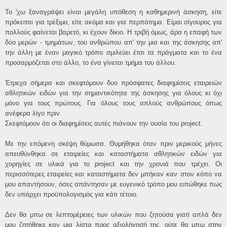
Το 'χω ξαναγράψει είναι μεγάλη υπόθεση η καθημερινή άσκηση, είτε
πρόκειται για τρέξιμο, είτε ακόμα και για περπάτημα. Είμαι σίγουρος για
πολλούς φαίνεται βαρετό, κι έχουν δίκιο. Η τριβή όμως, άρα η επαφή των
δύο μερών - τμημάτων, του ανθρώπου απ' την μια και της άσκησης απ'
την άλλη με έναν μαγικό τρόπο σμιλεύει έτσι τα πράγματα και το ένα
προσαρμόζεται στο άλλο, το ένα γίνεται τμήμα του άλλου.
Έτρεχα σήμερα και σκεφτόμουν δυο πρόσφατες διαφημίσεις εταιρειών
αθλητικών ειδών για την σημαντικότητα της άσκησης για όλους κι όχι
μόνο για τους πρώτους. Για όλους τους απλούς ανθρώπους όπως
ανέφερα λίγο πριν.
Σκεφτόμουν ότι οι διαφημίσεις αυτές πιάνουν την ουσία του project.
Με την επόμενη σκέψη θύμωσα. Θυμήθηκα όταν πριν μερικούς μήνες
απευθύνθηκα σε εταιρείες και καταστήματα αθλητικών ειδών για
χορηγίες σε υλικά για το project και την χρονιά που τρέχει. Οι
περισσότερες εταιρείες και καταστήματα δεν μπήκαν καν στον κόπο να
μου απαντήσουν, όσες απάντησαν με ευγενικό τρόπο μου ειπώθηκε πως
δεν υπάρχει προϋπολογισμός για κάτι τέτοιο.
Δεν θα μπω σε λεπτομέρειες των υλικών που ζητούσα γιατί απλά δεν
μου ζητήθηκε καν μια λίστα προς αξιολήγησή της, ούτε θα μπω στην