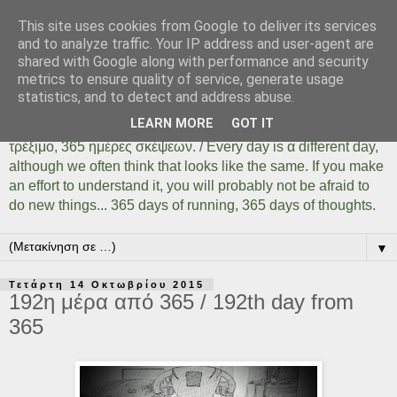
This site uses cookies from Google to deliver its services
Days Of Running 365
and to analyze traffic. Your IP address and user-agent are
shared with Google along with performance and security
metrics to ensure quality of service, generate usage
Κάθε μέρα είναι μια διαφορετική ημέρα όσο ίδια και αν
statistics, and to detect and address abuse.
φαίνεται. Αρκεί να το καταλάβουμε, αρκεί να δοκιμάσουμε,
LEARN MORE
GOT IT
αρκεί να μην φοβηθούμε να κάνουμε πράγματα... 365 ημέρες
τρέξιμο, 365 ημέρες σκέψεων. / Every day is α different day,
although we often think that looks like the same. If you make
an effort to understand it, you will probably not be afraid to
do new things... 365 days of running, 365 days of thoughts.
▼
Τετάρτη 14 Οκτωβρίου 2015
192η μέρα από 365 / 192th day from
365