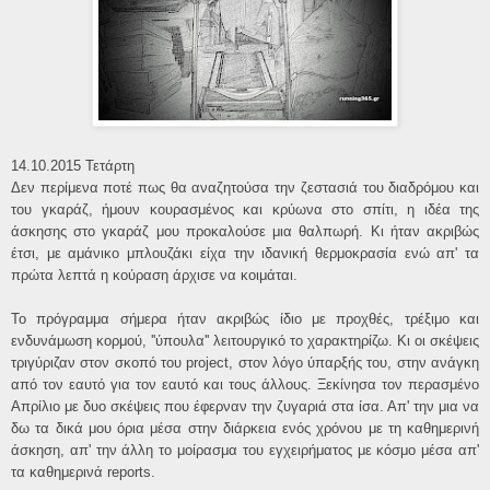
14.10.2015 Τετάρτη
Δεν περίμενα ποτέ πως θα αναζητούσα την ζεστασιά του διαδρόμου και
του γκαράζ, ήμουν κουρασμένος και κρύωνα στο σπίτι, η ιδέα της
άσκησης στο γκαράζ μου προκαλούσε μια θαλπωρή. Κι ήταν ακριβώς
έτσι, με αμάνικο μπλουζάκι είχα την ιδανική θερμοκρασία ενώ απ' τα
πρώτα λεπτά η κούραση άρχισε να κοιμάται.
Το πρόγραμμα σήμερα ήταν ακριβώς ίδιο με προχθές, τρέξιμο και
ενδυνάμωση κορμού, ''ύπουλα'' λειτουργικό το χαρακτηρίζω. Κι οι σκέψεις
τριγύριζαν στον σκοπό του project, στον λόγο ύπαρξής του, στην ανάγκη
από τον εαυτό για τον εαυτό και τους άλλους. Ξεκίνησα τον περασμένο
Απρίλιο με δυο σκέψεις που έφερναν την ζυγαριά στα ίσα. Απ' την μια να
δω τα δικά μου όρια μέσα στην διάρκεια ενός χρόνου με τη καθημερινή
άσκηση, απ' την άλλη το μοίρασμα του εγχειρήματος με κόσμο μέσα απ'
τα καθημερινά reports.