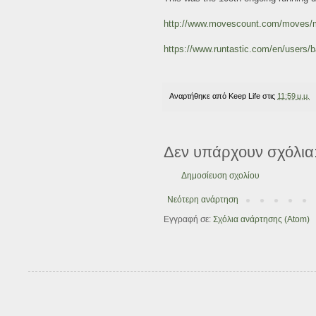
http://www.movescount.com/moves
https://www.runtastic.com/en/users/
Αναρτήθηκε από
Keep Life
στις
11:59 μ.μ.
Δεν υπάρχουν σχόλια
Δημοσίευση σχολίου
Νεότερη ανάρτηση
Εγγραφή σε:
Σχόλια ανάρτησης (Atom)