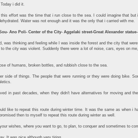
Today i did it.
his effort was the time that i run close to the sea. I could imagine that but i d
dehydrated. Water was not enough and it was the only that i carried with me.
Sou- Ano Poli- Center of the City- Aggelaki street-Great Alexander statu
, was thinking and feeling while I was inside the forest and the city that wer
 to the city was violent. Suddenly there were a lot of noise, cars, eyes on me,
ose of humans, broken bottles, and rubbish close to the sea.
er side of things. The people that were running or they were doing bike. So
letics.
lived in past decades, when they didn't have alternatives for moving and th
uld like to repeat this route during winter time. It was the same as when i h
promised then to myself to repeat this route during winter as well.
e your wishes, where you want to go, to plan, to conquer and sometimes to com
y. It was nice although very tiring.