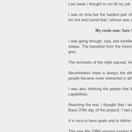
Last week i thought to run till my job. 
I was on time but the hardest part of t
too hot and humid that i almost was 
My route was: Seix 
I was going through, saw, and smelled
sleeps. The transition from the forest
grey.
The remnants of the night passed, th
Nevertheless there is always the oth
people became more interested in ath
I was also thinking the people that 
capabilities.
Reaching the end, i thought that i wo
Base (70th day of the project). I had 
It is nice to have goals and to defin
This was the 108th ongoing running da