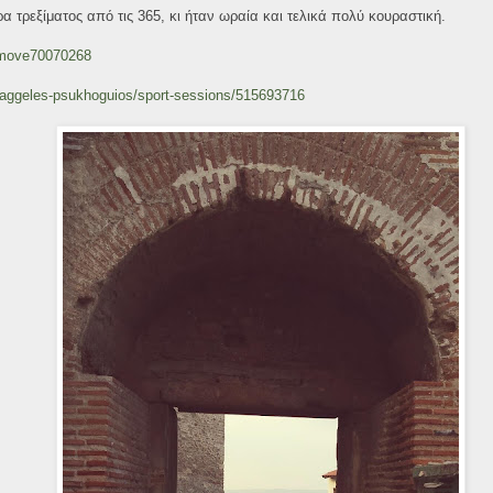
 τρεξίματος από τις 365, κι ήταν ωραία και τελικά πολύ κουραστική.
/move70070268
baggeles-psukhoguios/sport-sessions/515693716