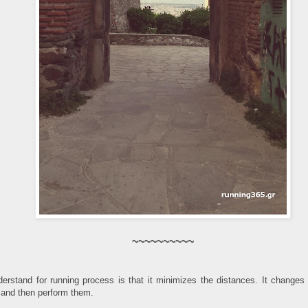
~~~~~~~~~~
rstand for running process is that it minimizes the distances. It changes 
 and then perform them.