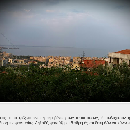
ιος με το τρέξιμο είναι η εκμηδένιση των αποστάσεων, ή τουλάχιστον
αύξηση της φαντασίας. Δηλαδή, φαντάζομαι διαδρομές και δοκιμάζω να κάνω 