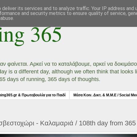
deliver its services and to analyze traffic. Your IP address and
formance and security metrics to ensure quality of service, ge
 abuse.
ing 365
ι αν φαίνεται. Αρκεί να το καταλάβουμε, αρκεί να δοκιμά
 is α different day, although we often think that looks li
 365 days of running, 365 days of thoughts.
ning365.gr & Πρωτοβουλία για το Παιδί
Μέσα Κοιν. Δικτ. & Μ.Μ.Ε / Social Me
βεστοχώρι - Καλαμαριά / 108th day from 365 