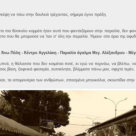
κέψη να πάω στην δουλειά τρέχοντας, σήμερα έγινε πράξη.
το πιο δύσκολο κομμάτι ήταν αυτό που φανταζόμουν στην παραλία, δεν φαν
ιστο που θα μπορούσε να 'ταν σ' όλη την παραλία. Ήμουν στα όρια της αφυδ
- Άνω Πόλη - Κέντρο Αγγελάκη - Παραλία άγαλμα Μεγ. Αλέξανδρου - Μέ
πνά, η θάλασσα που δεν κοιμάται ποτέ, κι εγώ να περνάω, να βλέπω, να
σος βίαιη, ξαφνικά φασαρία, αυτοκίνητα, βλέμματα πάνω μου, σφιχτό τερέν,
ρασε, τα απομεινάρια των ανθρώπων, σπασμένα μπουκάλια, σκουπίδια στην