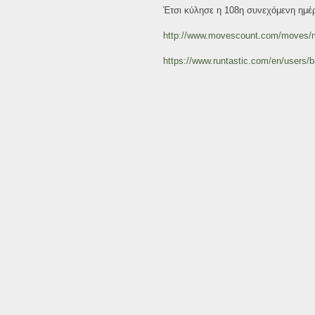
Έτσι κύλησε η 108η συνεχόμενη ημέρα
http://www.movescount.com/moves
https://www.runtastic.com/en/users/