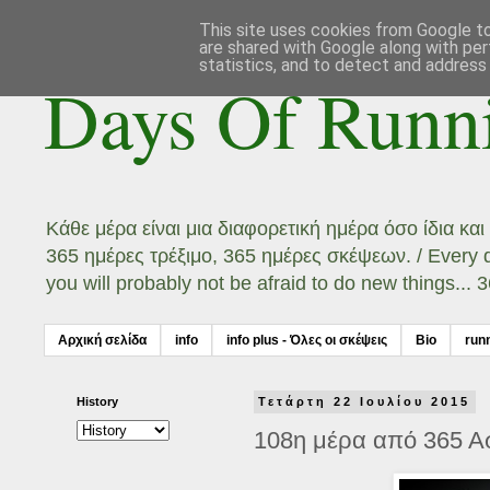
This site uses cookies from Google to 
are shared with Google along with per
statistics, and to detect and address
Days Of Runn
Κάθε μέρα είναι μια διαφορετική ημέρα όσο ίδια κα
365 ημέρες τρέξιμο, 365 ημέρες σκέψεων. / Every day
you will probably not be afraid to do new things...
Αρχική σελίδα
info
info plus - Όλες οι σκέψεις
Bio
run
History
Τετάρτη 22 Ιουλίου 2015
108η μέρα από 365 Ασ