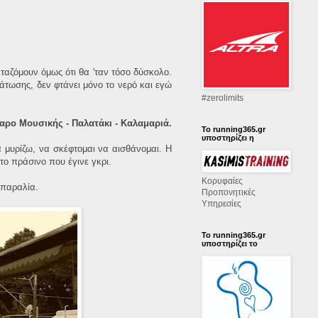
ταζόμουν όμως ότι θα 'ταν τόσο δύσκολο.
άτωσης, δεν φτάνει μόνο το νερό και εγώ
‪#‎zerolimits‬
γαρο Μουσικής - Παλατάκι - Καλαμαριά.
Το running365.gr
υποστηρίζει η
 μυρίζω, να σκέφτομαι να αισθάνομαι. Η
 το πράσινο που έγινε γκρι.
Κορυφαίες
 παραλία.
Προπονητικές
Υπηρεσίες
Το running365.gr
υποστηρίζει το