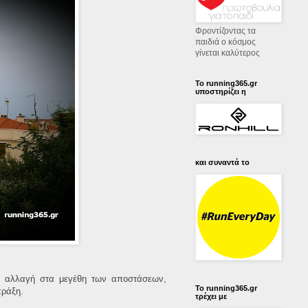
Φροντίζοντας τα
παιδιά ο κόσμος
γίνεται καλύτερος
Το running365.gr
υποστηρίζει η
και συναντά το
 η αλλαγή στα μεγέθη των αποστάσεων,
Το running365.gr
πράξη.
τρέχει με