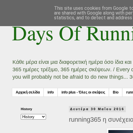
This site uses cookies from Google to 
are shared with Google along with per
statistics, and to detect and address
Days Of Runn
Κάθε μέρα είναι μια διαφορετική ημέρα όσο ίδια κα
365 ημέρες τρέξιμο, 365 ημέρες σκέψεων. / Every day
you will probably not be afraid to do new things...
Αρχική σελίδα
info
info plus - Όλες οι σκέψεις
Bio
run
History
Δευτέρα 30 Μαΐου 2016
running365 η συνέχεια