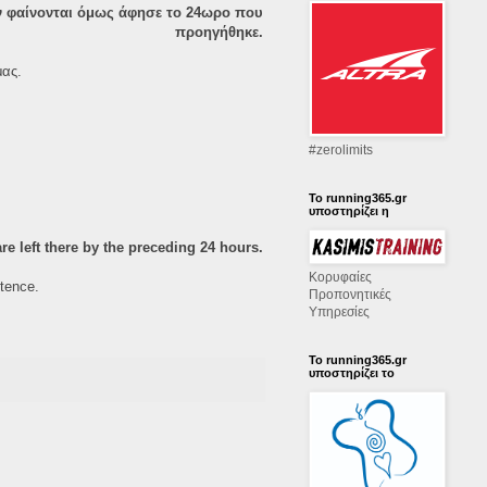
εν φαίνονται όμως άφησε το 24ωρο που
προηγήθηκε.
μας.
‪#‎zerolimits‬
Το running365.gr
υποστηρίζει η
re left there by the preceding 24 hours.
Κορυφαίες
stence.
Προπονητικές
Υπηρεσίες
Το running365.gr
υποστηρίζει το