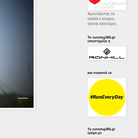
Φροντίζοντας τα
παιδιά ο κόσμος
γίνεται καλύτερος
Το running365.gr
υποστηρίζει η
και συναντά το
Το running365.gr
τρέχει με