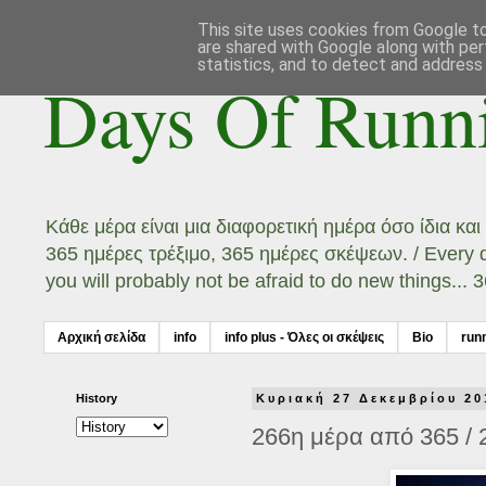
This site uses cookies from Google to 
are shared with Google along with per
statistics, and to detect and address
Days Of Runn
Κάθε μέρα είναι μια διαφορετική ημέρα όσο ίδια κα
365 ημέρες τρέξιμο, 365 ημέρες σκέψεων. / Every day
you will probably not be afraid to do new things...
Αρχική σελίδα
info
info plus - Όλες οι σκέψεις
Bio
run
History
Κυριακή 27 Δεκεμβρίου 20
266η μέρα από 365 / 