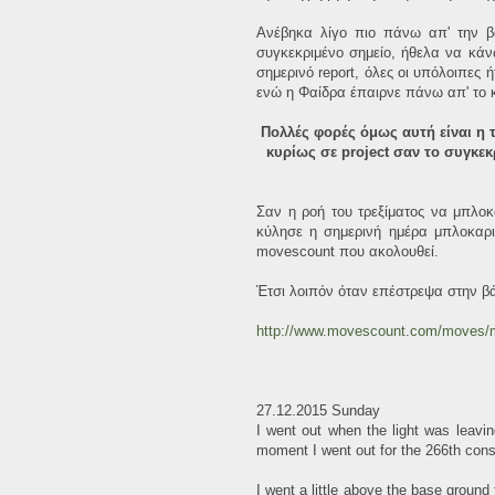
Ανέβηκα λίγο πιο πάνω απ' την β
συγκεκριμένο σημείο, ήθελα να κάνω
σημερινό report, όλες οι υπόλοιπες
ενώ η Φαίδρα έπαιρνε πάνω απ' το κι
Πολλές φορές όμως αυτή είναι η 
κυρίως σε project σαν το συγκε
Σαν η ροή του τρεξίματος να μπλο
κύλησε η σημερινή ημέρα μπλοκαρισ
movescount που ακολουθεί.
Έτσι λοιπόν όταν επέστρεψα στην β
http://www.movescount.com/moves
27.12.2015 Sunday
I went out when the light was leavi
moment I went out for the 266th cons
I went a little above the base ground 