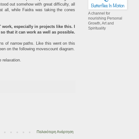
ood out somehow with great difficulty, all
t all, while Faidra was taking the cones
A channel for
nourishing Personal
Growth, Art and
ork, especially in projects like this. I
Spirituality
so that it can work as well as possible.
rns of narrow paths. Like this went on this
 seen on the following movescount diagram.
 relaxation.
Παλαιότερη Ανάρτηση