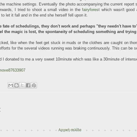
the machine settings. Eventually the photo accompanying the current report st
erwards, I tried to shoot a small video in the
fairyforest
which wasn't good a
 let it fall and in the end she herself fell upon it.
 fate of schedulings, they don't work and perhaps "they needn't have to" w
eel the magic is lost, the spontaneity of scheduling something and trying 
blocked, like when the feet get stuck in muds or the clothes are caught on tho
 efforts for the several videos running was braking continuously. This can be
d I donated to me a very sweet 10minute which was like a 30minute of intense
/move87633907
:
Αρχική σελίδα