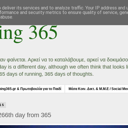
deliver its services and to analyze traffic. Your IP address and
formance and security metrics to ensure quality of service, ge
 abuse.
ing 365
ι αν φαίνεται. Αρκεί να το καταλάβουμε, αρκεί να δοκιμά
 is α different day, although we often think that looks li
 365 days of running, 365 days of thoughts.
ning365.gr & Πρωτοβουλία για το Παιδί
Μέσα Κοιν. Δικτ. & Μ.Μ.Ε / Social Me
15
266th day from 365