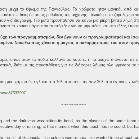
άση μέχρι το ύψωμα της Γιαννούλας. Τα χρώματα ήταν μαγικά, από κα
 κάποιες δοκιμές με τις ρυθμίσεις της μηχανής. Τελικά με το ζόρι ξεχώρ
 ήταν για διαγραφή. Πιο μετά προσπάθησα να κάνω μια μικρή βίντεο λήψη σ
νητό τα κουκουνάρια που το στήριζαν για να μην πέσει και στο τέλος έπεσε
τύχη των προγραμματισμών, δεν βγαίνουν οι προγραμματισμοί και ίσως 
κριμένο. Νοιώθω πως χάνεται η μαγεία, ο αυθορμητισμός του όταν προ
κάρει, όπως όταν τα πόδια κολλάνε σε λάσπες ή τα ρούχα πιάνονται σε 
τηκά, διότι με τις προσπάθειες για τις διάφορες λήψεις όλο φρέναρε το τ
άση μου χάρισα ένα γλυκύτατο 10λεπτο που 'ταν σαν 30λεπτο έντονης χαλά
/move87633907
~~~~~~~~~~
ng and the darkness was hitting its hand, as the players of the same team 
ecutive day of running, at that moment when this touch has no sound, but ha
to the hill of Giannoula. The colours were magic, I've wanted to be at such an 