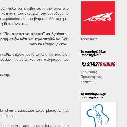
ιρό ήθελα να ανέβω αυτή την ώρα στο
ισε κάπως η φωτογραφία που συνοδεύει το
το
νεραϊδόδασος
που βγήκε πολύ άσχημα,
 η ίδια πάνω του.
''δεν πρέπει να πρέπει'' να βγαίνουν,
γραμματίζω κάτι και προσπαθώ να βγει
‪#‎zerolimits‬
όσο καλύτερα γίνεται.
Το running365.gr
αγκάθια στενών μονοπατιών. Κάπως έτσι
υποστηρίζει η
ρέξιμο. Φαίνεται και στο διάγραμμα του
Κορυφαίες
ρωσης.
Προπονητικές
Υπηρεσίες
Το running365.gr
υποστηρίζει το
do when a substitute takes place. At that
s colours.
hour on this specific point for a long time