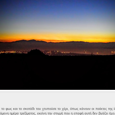
ο φως και το σκοτάδι του χτυπούσε το χέρι, όπως κάνουν οι παίκτες της ί
όμενη ημέρα τρεξίματος, εκείνη την στιγμή που η επαφή αυτή δεν βγάζει ήχο