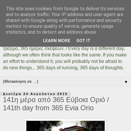
This site uses cookies from Google to deliver its services
Days Of Running 365
and to analyze traffic. Your IP address and user-agent are
shared with Google along with performance and security
metrics to ensure quality of service, generate usage
Κάθε μέρα είναι μια διαφορετική ημέρα όσο ίδια και αν
statistics, and to detect and address abuse.
φαίνεται. Αρκεί να το καταλάβουμε, αρκεί να δοκιμάσουμε,
LEARN MORE
GOT IT
αρκεί να μην φοβηθούμε να κάνουμε πράγματα... 365 ημέρες
τρέξιμο, 365 ημέρες σκέψεων. / Every day is α different day,
although we often think that looks like the same. If you make
an effort to understand it, you will probably not be afraid to
do new things... 365 days of running, 365 days of thoughts.
▼
Δευτέρα 24 Αυγούστου 2015
141η μέρα από 365 Εύβοια Οριό /
141th day from 365 Evia Orio