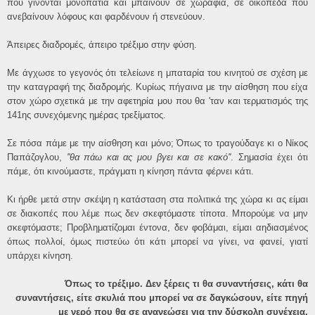
που γίνονται μονοπάτια και μπαίνουν σε χωράφια, σε οικόπεδα που
ανεβαίνουν λόφους και φαρδένουν ή στενεύουν.
Άπειρες διαδρομές, άπειρο τρέξιμο στην φύση.
Mε άγχωσε το γεγονός ότι τελείωνε η μπαταρία του κινητού σε σχέση με
την καταγραφή της διαδρομής. Κυρίως πήγαινα με την αίσθηση που είχα
στον χώρο σχετικά με την αφετηρία μου που θα 'ταν και τερματισμός της
141ης συνεχόμενης ημέρας τρεξίματος.
Σε πόσα πάμε με την αίσθηση και μόνο; Όπως το τραγούδαγε κι ο Νίκος
Παπάζογλου,
''θα πάω και ας μου βγει και σε κακό''
. Σημασία έχει ότι
πάμε, ότι κινούμαστε, πράγματι η κίνηση πάντα φέρνει κάτι.
Κι ήρθε μετά στην σκέψη η κατάσταση στα πολιτικά της χώρα κι ας είμαι
σε διακοπές που λέμε πως δεν σκεφτόμαστε τίποτα. Μπορούμε να μην
σκεφτόμαστε; Προβληματίζομαι έντονα, δεν φοβάμαι, είμαι αηδιασμένος
όπως πολλοί, όμως πιστεύω ότι κάτι μπορεί να γίνει, να φανεί, γιατί
υπάρχει κίνηση.
Όπως το τρέξιμο. Δεν ξέρεις τι θα συναντήσεις, κάτι θα
συναντήσεις, είτε σκυλιά που μπορεί να σε δαγκώσουν, είτε πηγή
με νερό που θα σε ανανεώσει για την δύσκολη συνέχεια.