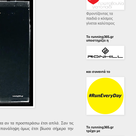
Φροντίζοντας τα
παιδιά ο κόσμος
γίνεται καλύτερος
Το running365.gr
υποστηρίζει η
και συναντά το
αντα αν τα προσπεράσω έτσι απλά. Σαν τις
Το running365.gr
 επανάληψη όμως έτσι βίωσα σήμερα την
τρέχει με