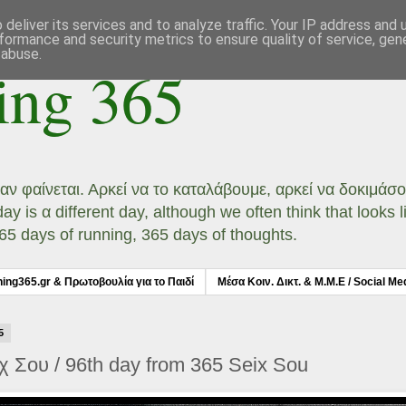
deliver its services and to analyze traffic. Your IP address and
formance and security metrics to ensure quality of service, ge
 abuse.
ing 365
ι αν φαίνεται. Αρκεί να το καταλάβουμε, αρκεί να δοκιμά
 is α different day, although we often think that looks li
 365 days of running, 365 days of thoughts.
ning365.gr & Πρωτοβουλία για το Παιδί
Μέσα Κοιν. Δικτ. & Μ.Μ.Ε / Social Me
5
χ Σου / 96th day from 365 Seix Sou