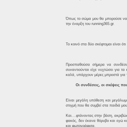
Όπως το σώμα μου θα μπορούσε να χα
την έναρξη του running365.gr.
Το κοινό στα δύο σκέφτομαι είναι ό
Προσπαθούσα σήμερα να συνδέσω
συναντιούνται είχε νυχτώσει για τα
καλά, υπάρχουν μέρες μπροστά για 
Οι συνδέσεις, οι σκέψεις πο
Είναι μεγάλη υπόθεση και μεγάλωμα
στιγμή που θα συμβεί στα παιδιά μου,
Και....φτάνοντας στην βάση, ακριβώ
φακός, δεν έκανα θόρυβο και εγώ κα
και φωτογράφισα.