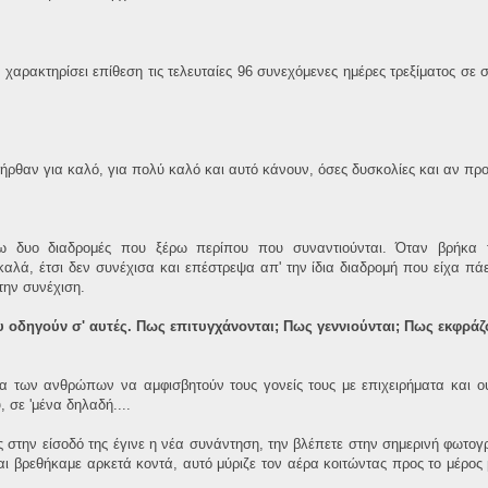
ρακτηρίσει επίθεση τις τελευταίες 96 συνεχόμενες ημέρες τρεξίματος σε σ
τι ήρθαν για καλό, για πολύ καλό και αυτό κάνουν, όσες δυσκολίες και αν π
 δυο διαδρομές που ξέρω περίπου που συναντιούνται. Όταν βρήκα 
 καλά, έτσι δεν συνέχισα και επέστρεψα απ' την ίδια διαδρομή που είχα πά
την συνέχιση.
υ οδηγούν σ' αυτές. Πως επιτυγχάνονται; Πως γεννιούνται; Πως εκφράζο
 των ανθρώπων να αμφισβητούν τους γονείς τους με επιχειρήματα και ουσι
 σε 'μένα δηλαδή....
ς στην είσοδό της έγινε η νέα συνάντηση, την βλέπετε στην σημερινή φωτογ
ι βρεθήκαμε αρκετά κοντά, αυτό μύριζε τον αέρα κοιτώντας προς το μέρος μ