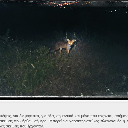
σκέψεις, για διαφορετικά, για όλα, σημαντικά και μόνο που έρχονται, ασήμ
 σκέψεις που ήρθαν σήμερα. Μπορεί να χαρακτηριστεί ως πλεονασμός η
λές σκέψεις που έρχονταν.