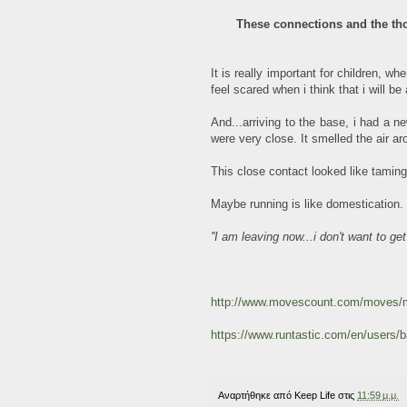
These connections and the tho
It is really important for children, w
feel scared when i think that i will be 
And...arriving to the base, i had a 
were very close. It smelled the air aro
This close contact looked like taming
Maybe running is like domestication.
''I am leaving now...i don't want to get
http://www.movescount.com/moves
https://www.runtastic.com/en/users/
Αναρτήθηκε από
Keep Life
στις
11:59 μ.μ.