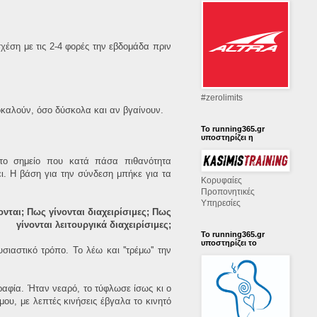
χέση με τις 2-4 φορές την εβδομάδα πριν
‪#‎zerolimits‬
ροκαλούν, όσο δύσκολα και αν βγαίνουν.
Το running365.gr
υποστηρίζει η
το σημείο που κατά πάσα πιθανότητα
ει. Η βάση για την σύνδεση μπήκε για τα
Κορυφαίες
Προπονητικές
Υπηρεσίες
νται; Πως γίνονται διαχειρίσιμες; Πως
γίνονται λειτουργικά διαχειρίσιμες;
Το running365.gr
υποστηρίζει το
αστικό τρόπο. Το λέω και ''τρέμω'' την
ραφία. Ήταν νεαρό, το τύφλωσε ίσως κι ο
ου, με λεπτές κινήσεις έβγαλα το κινητό