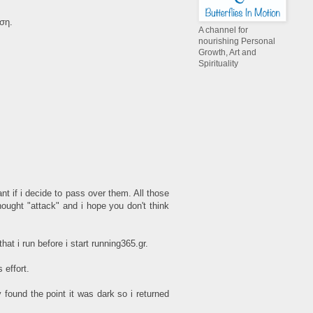
ωση.
A channel for
nourishing Personal
Growth, Art and
Spirituality
ant if i decide to pass over them. All those
ought "attack" and i hope you don't think
at i run before i start running365.gr.
 effort.
 found the point it was dark so i returned