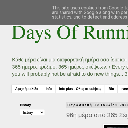
This site uses cookies from Google to 
are shared with Google along with per
statistics, and to detect and address
Days Of Runn
Κάθε μέρα είναι μια διαφορετική ημέρα όσο ίδια κα
365 ημέρες τρέξιμο, 365 ημέρες σκέψεων. / Every day
you will probably not be afraid to do new things...
Αρχική σελίδα
info
info plus - Όλες οι σκέψεις
Bio
run
History
Παρασκευή 10 Ιουλίου 201
96η μέρα από 365 Σέι