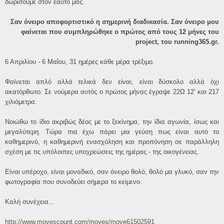
δωρίσουμε στον εαυτό μας.
Σαν όνειρο αποφορτιστικό η σημερινή διαδικασία. Σαν όνειρο μου
φαίνεται που συμπληρώθηκε ο πρώτος από τους 12 μήνες του
project, του running365.gr.
6 Απριλίου - 6 Μαΐου, 31 ημέρες κάθε μέρα τρέξιμο.
Φαίνεται απλό αλλά τελικά δεν είναι, είναι δύσκολο αλλά όχι
ακατόρθωτο. Σε νούμερα αυτός ο πρώτος μήνας έγραψε 22Ω 12' και 217
χιλιόμετρα.
Νοιώθω το ίδιο ακριβώς δέος με το ξεκίνημα, την ίδια αγωνία, ίσως και
μεγαλύτερη. Τώρα πια έχω πάρει μια γεύση πως είναι αυτό το
καθημερινό, η καθημερινή ενασχόληση και προπόνηση σε παράλληλη
σχέση με τις υπόλοιπες υποχρεώσεις της ημέρας - της οικογένειας.
Είναι υπέροχο, είναι μοναδικό, σαν όνειρο θολό, θολό μα γλυκό, σαν την
φωτογραφία που συνοδεύει σήμερα το κείμενο.
Καλή συνέχεια...
http://www.movescount.com/moves/move61502591