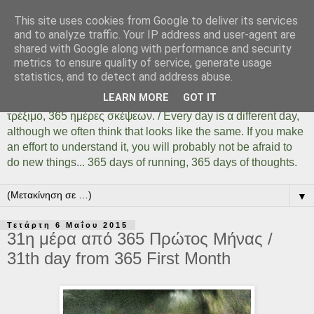
This site uses cookies from Google to deliver its services
Days Of Running 365
and to analyze traffic. Your IP address and user-agent are
shared with Google along with performance and security
metrics to ensure quality of service, generate usage
Κάθε μέρα είναι μια διαφορετική ημέρα όσο ίδια και αν
statistics, and to detect and address abuse.
φαίνεται. Αρκεί να το καταλάβουμε, αρκεί να δοκιμάσουμε,
LEARN MORE
GOT IT
αρκεί να μην φοβηθούμε να κάνουμε πράγματα... 365 ημέρες
τρέξιμο, 365 ημέρες σκέψεων. / Every day is α different day,
although we often think that looks like the same. If you make
an effort to understand it, you will probably not be afraid to
do new things... 365 days of running, 365 days of thoughts.
▼
Τετάρτη 6 Μαΐου 2015
31η μέρα από 365 Πρώτος Mήνας /
31th day from 365 First Month