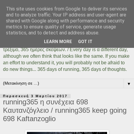
This site uses cookies from Google to deliver its services
Days Of Running 365
and to analyze traffic. Your IP address and user-agent are
shared with Google along with performance and security
metrics to ensure quality of service, generate usage
Κάθε μέρα είναι μια διαφορετική ημέρα όσο ίδια και αν
statistics, and to detect and address abuse.
φαίνεται. Αρκεί να το καταλάβουμε, αρκεί να δοκιμάσουμε,
LEARN MORE
GOT IT
αρκεί να μην φοβηθούμε να κάνουμε πράγματα... 365 ημέρες
τρέξιμο, 365 ημέρες σκέψεων. / Every day is α different day,
although we often think that looks like the same. If you make
an effort to understand it, you will probably not be afraid to
do new things... 365 days of running, 365 days of thoughts.
▼
Παρασκευή 3 Μαρτίου 2017
running365 η συνέχεια 698
Καυτανζόγλειο / running365 keep going
698 Kaftanzoglio