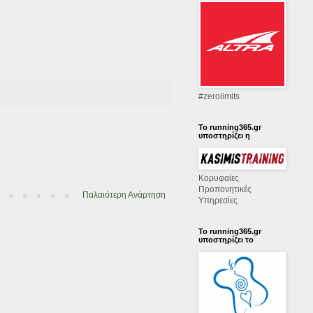
‪#‎zerolimits‬
Το running365.gr
υποστηρίζει η
Κορυφαίες
Προπονητικές
Παλαιότερη Ανάρτηση
Υπηρεσίες
Το running365.gr
υποστηρίζει το