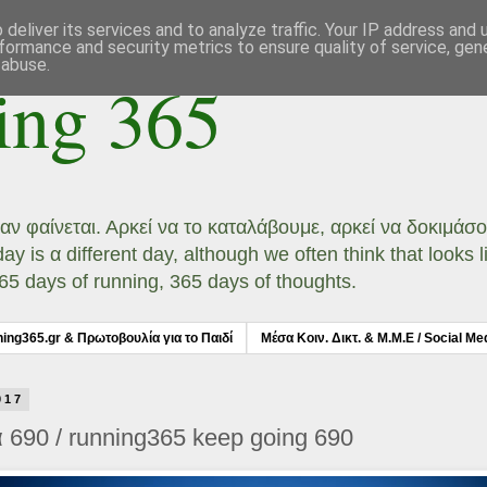
deliver its services and to analyze traffic. Your IP address and
formance and security metrics to ensure quality of service, ge
 abuse.
ing 365
ι αν φαίνεται. Αρκεί να το καταλάβουμε, αρκεί να δοκιμά
 is α different day, although we often think that looks li
 365 days of running, 365 days of thoughts.
ning365.gr & Πρωτοβουλία για το Παιδί
Μέσα Κοιν. Δικτ. & Μ.Μ.Ε / Social Me
017
 690 / running365 keep going 690