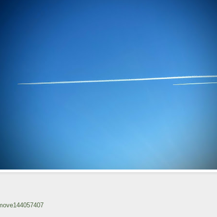
/move144057407