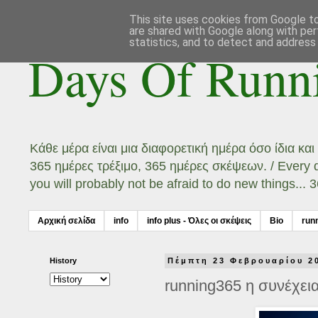
This site uses cookies from Google to 
are shared with Google along with per
statistics, and to detect and address
Days Of Runn
Κάθε μέρα είναι μια διαφορετική ημέρα όσο ίδια κα
365 ημέρες τρέξιμο, 365 ημέρες σκέψεων. / Every day
you will probably not be afraid to do new things...
Αρχική σελίδα
info
info plus - Όλες οι σκέψεις
Bio
run
History
Πέμπτη 23 Φεβρουαρίου 2
running365 η συνέχεια