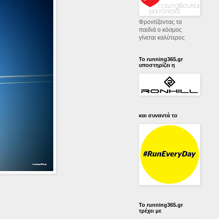
Φροντίζοντας τα
παιδιά ο κόσμος
γίνεται καλύτερος
Το running365.gr
υποστηρίζει η
και συναντά το
Το running365.gr
τρέχει με