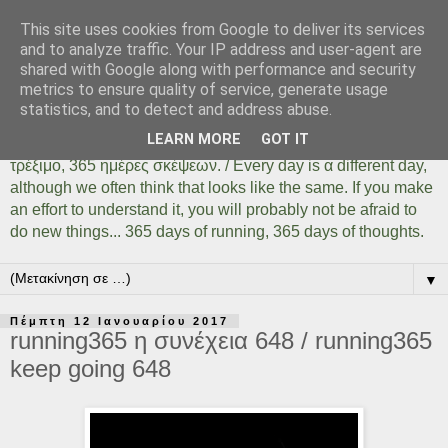
This site uses cookies from Google to deliver its services
Days Of Running 365
and to analyze traffic. Your IP address and user-agent are
shared with Google along with performance and security
metrics to ensure quality of service, generate usage
Κάθε μέρα είναι μια διαφορετική ημέρα όσο ίδια και αν
statistics, and to detect and address abuse.
φαίνεται. Αρκεί να το καταλάβουμε, αρκεί να δοκιμάσουμε,
LEARN MORE
GOT IT
αρκεί να μην φοβηθούμε να κάνουμε πράγματα... 365 ημέρες
τρέξιμο, 365 ημέρες σκέψεων. / Every day is α different day,
although we often think that looks like the same. If you make
an effort to understand it, you will probably not be afraid to
do new things... 365 days of running, 365 days of thoughts.
▼
Πέμπτη 12 Ιανουαρίου 2017
running365 η συνέχεια 648 / running365
keep going 648