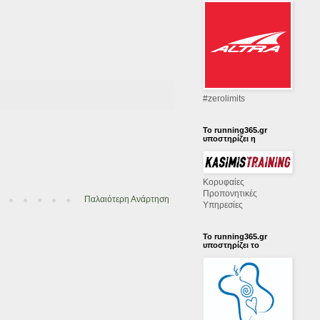
‪#‎zerolimits‬
Το running365.gr
υποστηρίζει η
Κορυφαίες
Προπονητικές
Παλαιότερη Ανάρτηση
Υπηρεσίες
Το running365.gr
υποστηρίζει το