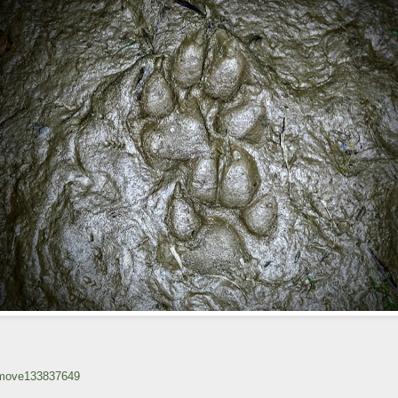
/move133837649