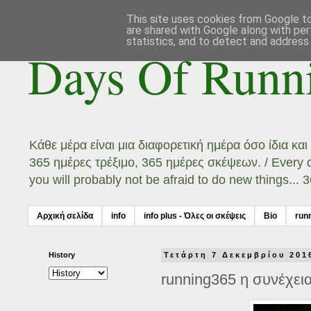
This site uses cookies from Google to 
are shared with Google along with per
statistics, and to detect and address
Days Of Runn
Κάθε μέρα είναι μια διαφορετική ημέρα όσο ίδια κα
365 ημέρες τρέξιμο, 365 ημέρες σκέψεων. / Every day
you will probably not be afraid to do new things...
Αρχική σελίδα
info
info plus - Όλες οι σκέψεις
Bio
run
History
Τετάρτη 7 Δεκεμβρίου 201
running365 η συνέχεια