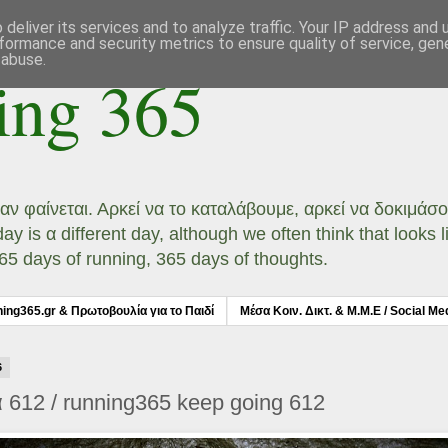
deliver its services and to analyze traffic. Your IP address and
formance and security metrics to ensure quality of service, ge
 abuse.
ing 365
ι αν φαίνεται. Αρκεί να το καταλάβουμε, αρκεί να δοκιμά
 is α different day, although we often think that looks li
 365 days of running, 365 days of thoughts.
ning365.gr & Πρωτοβουλία για το Παιδί
Μέσα Κοιν. Δικτ. & Μ.Μ.Ε / Social Me
6
 612 / running365 keep going 612