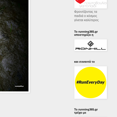
Φροντίζοντας τα
παιδιά ο κόσμος
γίνεται καλύτερος
Το running365.gr
υποστηρίζει η
και συναντά το
Το running365.gr
τρέχει με