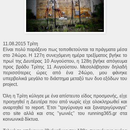
11.08.2015 Τρίτη
Είναι πολύ παράξενο πως τοποθετούνται τα πράγματα μέσα
στο 24ώρο. Η 127η συνεχόμενη ημέρα τρεξίματος βγήκε το
πρωί της Δευτέρας 10 Αυγούστου, η 128η βγήκε απόγευμα
προς βράδυ Τρίτης 11 Αυγούστου. Μεσολάβησαν δηλαδή
περισσότερες ώρες από ένα 24ώρο, μου φάνηκε
υπερβολικά μεγάλο το διάστημα μεταξύ των δυο εξόδων του
project.
Όλη η Τρίτη κύλησε με ένα απίστευτο είδος προσμονής, είχε
προηγηθεί η Δευτέρα που από νωρίς είχε ολοκληρωθεί και
αναρτηθεί το report. Έτσι ''τριγύρναγα και ξανατριγύρναγα''
στο site αλλά και στις ''γωνιές'' του running365.gr στα
κοινωνικά δίκτυα.