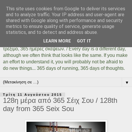
This site uses cookies from Google to deliver its services
Days Of Running 365
and to analyze traffic. Your IP address and user-agent are
shared with Google along with performance and security
metrics to ensure quality of service, generate usage
Κάθε μέρα είναι μια διαφορετική ημέρα όσο ίδια και αν
statistics, and to detect and address abuse.
φαίνεται. Αρκεί να το καταλάβουμε, αρκεί να δοκιμάσουμε,
LEARN MORE
GOT IT
αρκεί να μην φοβηθούμε να κάνουμε πράγματα... 365 ημέρες
τρέξιμο, 365 ημέρες σκέψεων. / Every day is α different day,
although we often think that looks like the same. If you make
an effort to understand it, you will probably not be afraid to
do new things... 365 days of running, 365 days of thoughts.
▼
Τρίτη 11 Αυγούστου 2015
128η μέρα από 365 Σέιχ Σου / 128th
day from 365 Seix Sou