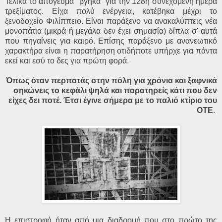
Τελικά το απόγευμα ''βγήκα'' για την 128η συνεχόμενη ημέρα
τρεξίματος. Είχα πολύ ενέργεια, κατέβηκα μέχρι το
ξενοδοχείο Φιλίππειο. Είναι παράξενο να ανακαλύπτεις νέα
μονοπάτια (μικρά ή μεγάλα δεν έχει σημασία) δίπλα σ' αυτά
που πηγαίνεις για καιρό. Eπίσης παράξενο με ανανεωτικό
χαρακτήρα είναι η παρατήρηση οτιδήποτε υπήρχε για πάντα
εκεί και εσύ το δες για πρώτη φορά.
Όπως όταν περπατάς στην πόλη για χρόνια και ξαφνικά
σηκώνεις το κεφάλι ψηλά και παρατηρείς κάτι που δεν
είχες δει ποτέ. Έτσι έγινε σήμερα με το παλιό κτίριο του
ΟΤΕ
.
Η επιστροφή ήταν από μια διαδρομή που στο πρώτο της