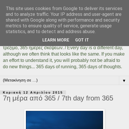
This site uses cookies from Google to deliver its services
Days Of Running 365
and to analyze traffic. Your IP address and user-agent are
shared with Google along with performance and security
metrics to ensure quality of service, generate usage
Κάθε μέρα είναι μια διαφορετική ημέρα όσο ίδια και αν
statistics, and to detect and address abuse.
φαίνεται. Αρκεί να το καταλάβουμε, αρκεί να δοκιμάσουμε,
LEARN MORE
GOT IT
αρκεί να μην φοβηθούμε να κάνουμε πράγματα... 365 ημέρες
τρέξιμο, 365 ημέρες σκέψεων. / Every day is α different day,
although we often think that looks like the same. If you make
an effort to understand it, you will probably not be afraid to
do new things... 365 days of running, 365 days of thoughts.
▼
Κυριακή 12 Απριλίου 2015
7η μέρα από 365 / 7th day from 365